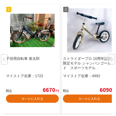
子供用自転車 柴太郎
ストライダープロ 10周年記念
限定モデル シャンパンゴール
ド スポーツモデル
マイストア在庫：
1722
マイストア在庫：
4992
6670
6090
税込
円
税込
円
カートに入れる
カートに入れる