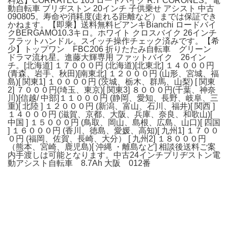
料込】CORRATEC 105 ロードバイク R.T CORONES。電
動自転車 ブリヂストン 20インチ 子供乗せ アシスト 中古
090805。寿命や消耗度(走れる距離など）までは保証でき
かねます。【即乘】送料無料ビアンキBianchi ロードバイ
クBERGAMO10.3キロ。ホワイト クロスバイク 26インチ
フラットハンドル。スイッチ操作チェック済みです。【希
少】トップワン FBC206 折りたたみ自転車 グリーン
ドラマ流れ星。進藤大輝専用 ファットバイク 26イン
チ。[北海道] １７０００円 (北海道)[北東北] １４０００円
(青森、岩手、秋田)[南東北] １２０００円 (山形、宮城、福
島)[ 関東1] １００００円 (茨城、栃木、群馬、山梨) [ 関東
2] ７０００円(埼玉、東京)[ 関東3] ８０００円(千葉、神奈
川)[信越/ 中部]１１０００円 (静岡、愛知、長野、岐阜、三
重)[ 北陸 ] １２０００円 (新潟、富山、石川、福井)[ 関西 ]
１４０００円 (滋賀、京都、大阪、兵庫、奈良、和歌山)[
中国 ] １５０００円 (鳥取、岡山、島根、広島、山口)[ 四国
] １６０００円 (香川、徳島、愛媛、高知)[ 九州1] １７００
０円 (福岡、佐賀、長崎、大分） [ 九州2] １８０００円
（熊本、宮崎、鹿児島)[ 沖縄 ・離島など] 相談後送料ご案
内手渡しは可能となります。中古24インチブリヂストン電
動アシスト自転車 8.7Ah 大阪 012番