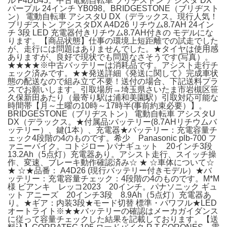
ル F4DB45。中古電動自転車 ブリヂストン アシスタ DX
パープル 24インチ YB098。BRIDGESTONE（ブリヂスト
ン） 電動自転車 アシスタU DX（デラックス。現行人気！
ブリヂストン アシスタDX A4D26 リチウム8.7AH 24イン
チ 3段 LED 充電器付きリチウム8.7AH付きの モデルにな
ります。【商品状態】仕事の環境上短距離での試走でした
が、走行には問題はありませんでした。★タイヤは使用感
ありますが、良好で現状でも問題なさそうです(写真）。
★★★★※中古バッテリーは消耗品です。アシスト走行チ
ェック済みです。★★発送詳細《発送に関して》完成車状
態の配送なので組み立て不要！送付の場合、下記送料プラ
スでお願いします。引取場所→埼玉県さいたま市岩槻区笹
久保新田あたり（最寄り駅は浦和美園駅）引取対応可能な
時間帯【月～土曜の10時～17時半(事前約束必要）】。
BRIDGESTONE（ブリヂストン） 電動自転車 アシスタU
DX（デラックス。★付属品:バッテリー(8.7AHリチウムバ
ッテリー）、鍵(1本）、充電器★バッテリー：充電容量チ
ェック4段階の4のものです。希少 Panasonic plb-700 フ
ァニーバイク。コトジロー )パナギュット 20インチ3段
13.2Ah（5点灯）充電器あり。アシスト走行、スイッチ操
作、変速、ブレーキ動作確認済み☆ ★ ☆車体について☆
★ ☆★品番： A4D26 (現行バッテリー付きモデル）★バ
ッテリー：充電容量チェック：4段階の4のものです。M*M
様 ビアンキ レッコ2023 20インチ。パナソニック ギュ
ット アニーズ 20インチ3段 8.9Ah（5点灯）充電器あ
り。★ギア：内装3段★モード切替 標準・パワフル★LED
オートライト※★★バッテリーの確認はメーカガイダンス
に従って容量チェックした結果を記載しております。【送