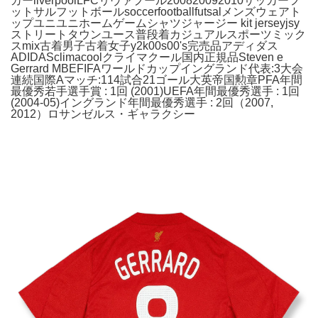
カーliverpoolLFCリヴァプール200820092010サッカーフ
ットサルフットボールsoccerfootballfutsalメンズウェアト
ップユニユニホームゲームシャツジャージー kit jerseyjsy
ストリートタウンユース普段着カジュアルスポーツミック
スmix古着男子古着女子y2k00s00's完売品アディダス
ADIDASclimacoolクライマクール国内正規品Steven e
Gerrard MBEFIFAワールドカップイングランド代表:3大会
連続国際Aマッチ:114試合21ゴール大英帝国勲章PFA年間
最優秀若手選手賞 : 1回 (2001)UEFA年間最優秀選手 : 1回
(2004-05)イングランド年間最優秀選手 : 2回（2007,
2012）ロサンゼルス・ギャラクシー