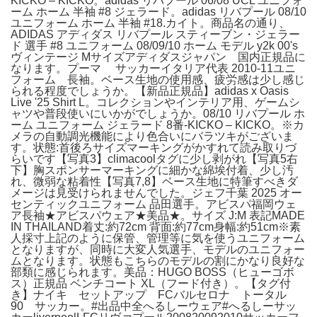
KICKO – KICKO。adidas リバプール 06/08 UCL ユニフォ
ーム ホーム 半袖 #8 ジェラード。adidas リバプール 08/10
ユニフォーム ホーム 半袖 #18.カイト。商品名の通り、
ADIDAS アディダス リバプール スティーブン・ジェラー
ド 選手 #8 ユニフォーム 08/09/10 ホーム モデル y2k 00's
ヴィンテージ Mサイズアディダスジャパン 国内正規品に
なります。プーマ サッカーイタリア代表 2010-11ユニ
フォーム 長袖。ベース生地の使用感、疲労感は少し感じ
られる程度でしょうか。【新品正規品】adidas x Oasis
Live '25 Shirt L。コレクションやインテリア用、ゲームシ
ャツや普段使いにいかがでしょうか。08/10 リバプール ホ
ーム ユニフォーム ジェラード 8番-KICKO – KICKO。※カ
メラの自動調光機能により色合いにバラツキがございま
す。状態:首後ろサイズマーキングがかすれて読み取りづ
らいです【写真3】climacoolタグに少し剥がれ【写真5右
下】胸スポンサーマーキングに細かな綿埃付着、少し汚
れ、微弱な粘着性【写真7,8】ベース生地に特筆すべきダ
メージは見受けられませんでした。ジェフ千葉 2025 オー
センティックユニフォーム 品田選手。アビスパ福岡ウェ
ア長袖★アビスパウェア★美品★。サイズ J:M 表記MADE
IN THAILAND着丈:約72cm 背面:約77cm身幅:約51cm※素
人採寸上記のように保管、管理等に気を使うユニフォーム
となりますが、同時に大変人気選手、モデルのユニフォー
ムとなります。状態もこちらのモデルの割にかなり良好な
部類に感じられます。美品：HUGO BOSS（ヒューゴボ
ス）正規品 ベンチコート XL（フード付き）。【タグ付
き】ナイキ セットアップ FCバルセロナ トータル
90 サッカー。#出品中全へるしーウェア#へるしーサッ