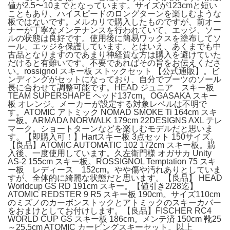
値が2.5〜10までとなっています。サイズが123cmと短い
こともあり、ハイスピードのロングターンを楽しむような
板ではないです。メルカリで購入したものですが、前オー
ナーが丁寧なメンテナンスを行われていて、エッジ、ソー
ルの状態は良好です。使用後に簡易ワックスを塗布してソ
ール、エッジを保護しています。とはいえ、あくまでも中
古品となりますのであまり神経質な方は購入を避けていた
だけると有難いです。不要であればその旨をお伝えくださ
い。rossignol スキー板 ストックセット 【公式通販】。ビ
ンディングがセットになっており、自分でブーツのソール
長に合わせて調整可能です。HEAD ジュニア スキー板
TEAM SUPERSHAPE ヘッド137cm。OGASAKA スキー
板 オレンジ。メーカーが設定する対象レベルは不明で
す。ATOMIC アトミック NOMAD SMOKE Ti 164cm スキ
ー板。ARMADA NORWALK 179cm 22DESIGNS AXL テレ
マーク。ショートターンなどを楽しむモデルだと思いま
す。【即購入可！】Hartスキー板 3点セット 150サイズ。
【良品】ATOMIC AUTOMATIC 102 172cm スキー板。購
入後、一度使用しています。久左衛門様 オガサカ Unity
AS-2 155cm スキー板。ROSSIGNOL Temptation 75 スキ
ー板 レディース 152cm。やや傷や汚れありとしていま
すが、全体的に綺麗な状態だと思います。【良品】 HEAD
Worldcup GS RD 191cm スキー。【値引き2/28迄】
ATOMIC REDSTER 9 R5 スキー板 190cm。サイズ110cm
のミズノのカーボンストックとアトミックのスキーカバー
をおまけとしてお付けします。【良品】FISCHER RC4
WORLD CUP GS スキー板 186cm。メンテ済 150cm 靴25
～25.5cm ATOMIC カービングスキーセット。以上