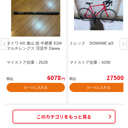
ダイワ HX 連山 抜 中硬硬 61M
トレック DOMANE al3
マルチレングス 渓流竿 Daiwa
マイストア在庫：
2528
マイストア在庫：
4290
6078
27500
税込
円
税込
円
カートに入れる
カートに入れる
このカテゴリをもっと見る