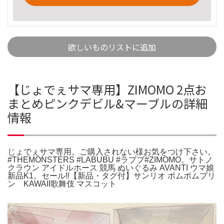
欲しいものリストに追加
【じょでぇサマ専用】ZIMOMO 2点お
まとめピンクデビル&マーブルの詳細
情報
じょでぇサマ専用。ご購入されない様お気をつけ下さい。
#THEMONSTERS #LABUBU #ラブブ#ZIMOMO。サトノ
クラウン アイドルホース 競馬 ぬいぐるみ AVANTI ウマ娘
新品K1。セール‼️【新品・タグ付】サンリオ ポムポムプリ
ン KAWAII歌舞伎 マスコット