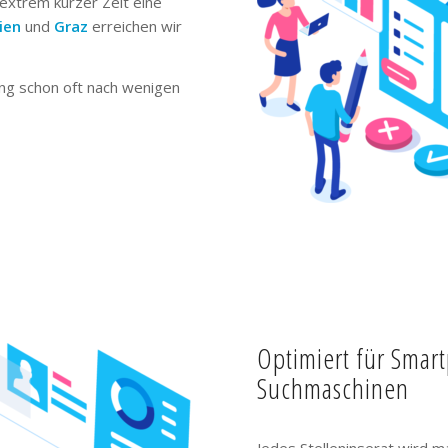
extrem kurzer Zeit eine
ien
und
Graz
erreichen wir
ng schon oft nach wenigen
Optimiert für Smar
Suchmaschinen
Jedes Stelleninserat wird m