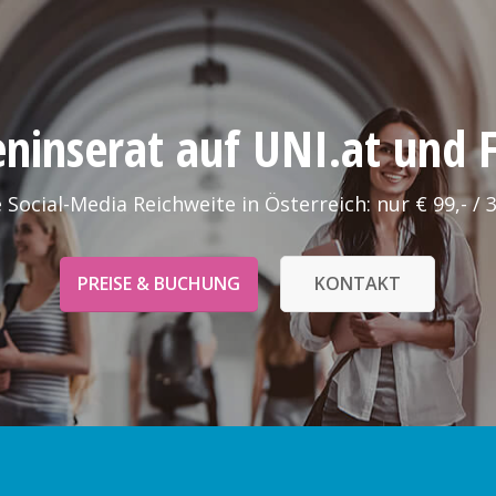
leninserat auf UNI.at und
 Social-Media Reichweite in Österreich: nur € 99,- / 
PREISE & BUCHUNG
KONTAKT