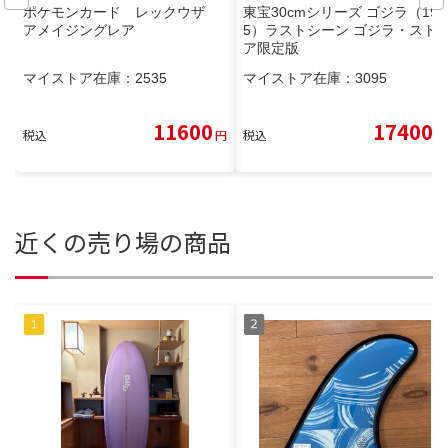
ポケモンカード レックウザ
東宝30cmシリーズ ゴジラ（199
アメイジングレア
5）ラストシーン ゴジラ・スト
ア限定版
マイストア在庫：
2535
マイストア在庫：
3095
11600
17400
税込
円
税込
円
近くの売り場の商品