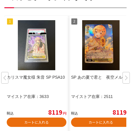
カリスマ魔女様 朱音 SP PSA10
SP あの夏で君と 夜空メル
マイストア在庫：
3633
マイストア在庫：
2511
8119
8119
税込
円
税込
円
カートに入れる
カートに入れる