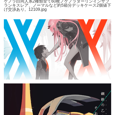
ゲノラ白同人系2種類全て60枚ノゲノラダーリンインザフ
ランキスレア、ノーマルなど約5箱分デッキケース2個値下
げ交渉あり。12109.jpg