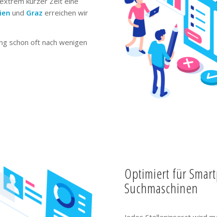
extrem kurzer Zeit eine
ien
und
Graz
erreichen wir
ng schon oft nach wenigen
Optimiert für Smar
Suchmaschinen
Jedes Stelleninserat wird m