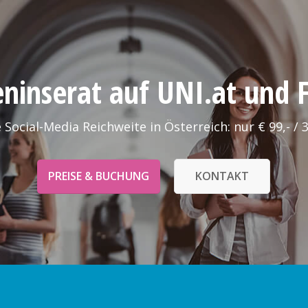
leninserat auf UNI.at und
 Social-Media Reichweite in Österreich: nur € 99,- / 
PREISE & BUCHUNG
KONTAKT