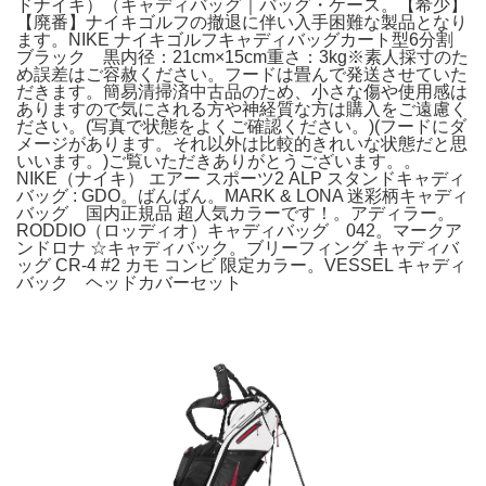
ドナイキ）（キャディバッグ｜バッグ・ケース。【希少】
【廃番】ナイキゴルフの撤退に伴い入手困難な製品となり
ます。NIKE ナイキゴルフキャディバッグカート型6分割
ブラック 黒内径：21cm×15cm重さ：3kg※素人採寸のた
め誤差はご容赦ください。フードは畳んで発送させていた
だきます。簡易清掃済中古品のため、小さな傷や使用感は
ありますので気にされる方や神経質な方は購入をご遠慮く
ださい。(写真で状態をよくご確認ください。)(フードにダ
メージがあります。それ以外は比較的きれいな状態だと思
いいます。)ご覧いただきありがとうございます。。
NIKE（ナイキ） エアー スポーツ2 ALP スタンドキャディ
バッグ : GDO。ばんばん。MARK & LONA 迷彩柄キャディ
バッグ 国内正規品 超人気カラーです！。アディラー。
RODDIO（ロッディオ）キャディバッグ 042。マークア
ンドロナ ☆キャディバック。ブリーフィング キャディバ
ッグ CR-4 #2 カモ コンビ 限定カラー。VESSEL キャディ
バック ヘッドカバーセット