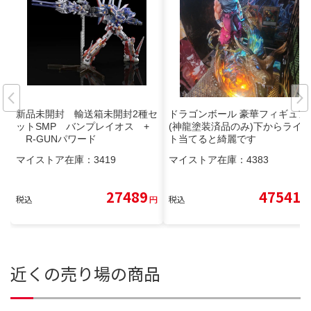
新品未開封 輸送箱未開封2種セ
ドラゴンボール 豪華フィギュア
ットSMP バンプレイオス +
(神龍塗装済品のみ)下からライ
R-GUNパワード
ト当てると綺麗です
マイストア在庫：
3419
マイストア在庫：
4383
27489
47541
税込
円
税込
円
近くの売り場の商品