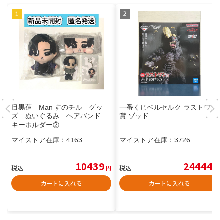
目黒蓮 Man すのチル グッ
一番くじベルセルク ラストワン
ズ ぬいぐるみ ヘアバンド
賞 ゾッド
キーホルダー②
マイストア在庫：
4163
マイストア在庫：
3726
10439
24444
税込
円
税込
円
カートに入れる
カートに入れる