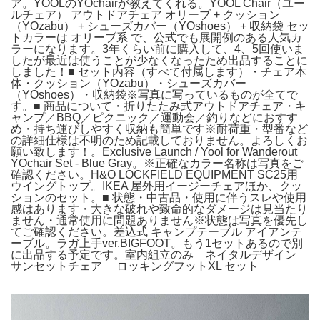
ア。YOOLのYOchairが教えてくれる。YOOL Chair（ユー
ルチェア） アウトドアチェア オリーブ + クッション
（YOzabu） + シューズカバー（YOshoes） + 収納袋 セッ
トカラーは オリーブ系 で、公式でも展開例のある人気カ
ラーになります。3年くらい前に購入して、4、5回使いま
したが最近は使うことが少なくなったため出品することに
しました！■ セット内容（すべて付属します）・チェア本
体・クッション（YOzabu）・シューズカバー
（YOshoes）・収納袋※写真に写っているものが全てで
す。■ 商品について・折りたたみ式アウトドアチェア・キ
ャンプ／BBQ／ピクニック／運動会／釣りなどにおすす
め・持ち運びしやすく収納も簡単です※耐荷重・型番など
の詳細仕様は不明のため記載しておりません。よろしくお
願い致します！。Exclusive Launch / Yool for Wanderout
YOchair Set - Blue Gray。※正確なカラー名称は写真をご
確認ください。H&O LOCKFIELD EQUIPMENT SC25用
ウイングトップ。IKEA 屋外用イージーチェアほか、クッ
ションのセット。■ 状態・中古品・使用に伴うスレや使用
感はあります・大きな破れや致命的なダメージは見当たり
ません・通常使用に問題ありません※状態は写真を優先し
てご確認ください。差込式 キャンプテーブル アイアンテ
ーブル。ラガ上手ver.BIGFOOT。もう1セットあるので別
に出品する予定です。室内組立のみ ネイタルデザイン
サンセットチェア ロッキングフットXL セット