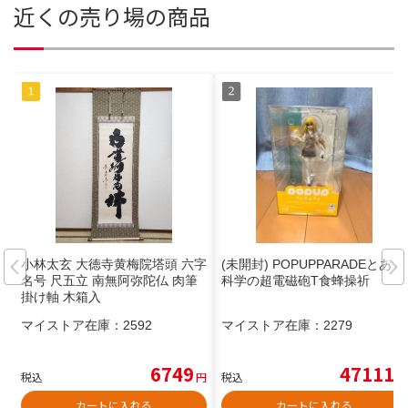
近くの売り場の商品
小林太玄 大徳寺黄梅院塔頭 六字
(未開封) POPUPPARADEとある
名号 尺五立 南無阿弥陀仏 肉筆
科学の超電磁砲T食蜂操祈
掛け軸 木箱入
マイストア在庫：
2592
マイストア在庫：
2279
6749
47111
税込
円
税込
円
カートに入れる
カートに入れる