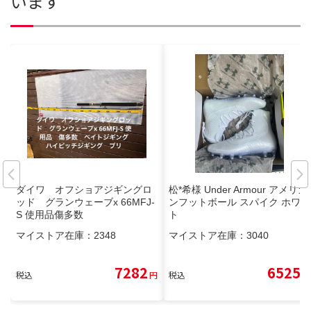
います
ダイワ オフショアジギングロ
松*希様 Under Armour アメリカ
ッド グランウェーブx 66MFJ-
ンフットボール スパイク ホワイ
S 使用品傷多数
ト
マイストア在庫：
2348
マイストア在庫：
3040
7282
6525
税込
円
税込
円