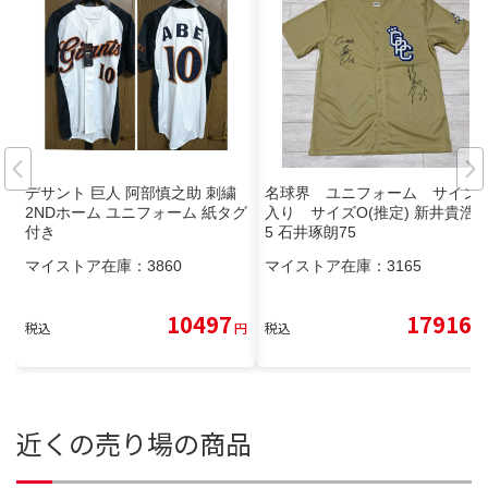
デサント 巨人 阿部慎之助 刺繍
名球界 ユニフォーム サイン
2NDホーム ユニフォーム 紙タグ
入り サイズO(推定) 新井貴浩2
付き
5 石井琢朗75
マイストア在庫：
3860
マイストア在庫：
3165
10497
17916
税込
円
税込
円
近くの売り場の商品