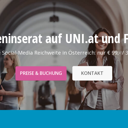
leninserat auf UNI.at und
 Social-Media Reichweite in Österreich: nur € 99,- / 
PREISE & BUCHUNG
KONTAKT