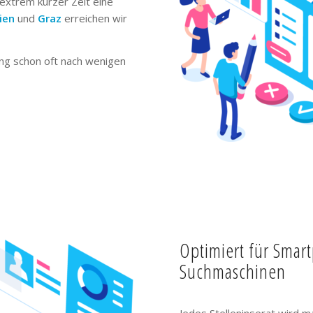
extrem kurzer Zeit eine
ien
und
Graz
erreichen wir
ng schon oft nach wenigen
Optimiert für Smar
Suchmaschinen
Jedes Stelleninserat wird m