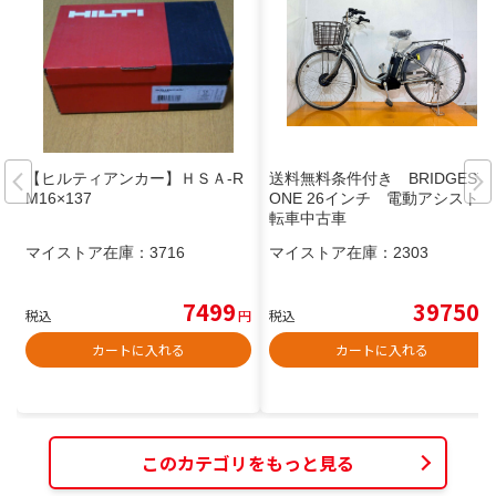
【ヒルティアンカー】ＨＳＡ-R
送料無料条件付き BRIDGEST
M16×137
ONE 26インチ 電動アシスト自
転車中古車
マイストア在庫：
3716
マイストア在庫：
2303
7499
39750
税込
円
税込
円
カートに入れる
カートに入れる
このカテゴリをもっと見る