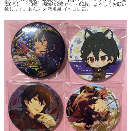
獣8号】 全8種 鳴海弦2種セット 60枚。よろしくお願い
致します。あんスタ 瀬名泉 イベコレ缶。