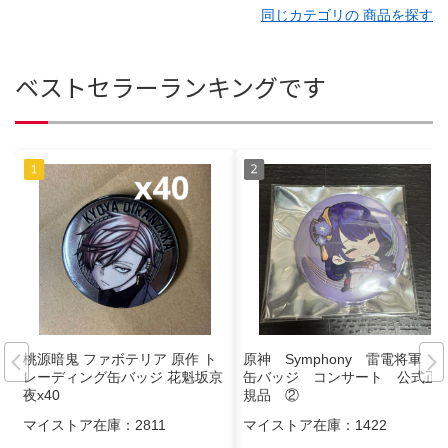
同じカテゴリの 商品を探す
ベストセラーランキングです
桃源暗鬼 ファボテリア 原作 ト
原神 Symphony 雷電将軍
レーディング缶バッジ 花魁坂京
缶バッジ コンサート 公式正
夜x40
規品 ②
マイストア在庫：
2811
マイストア在庫：
1422