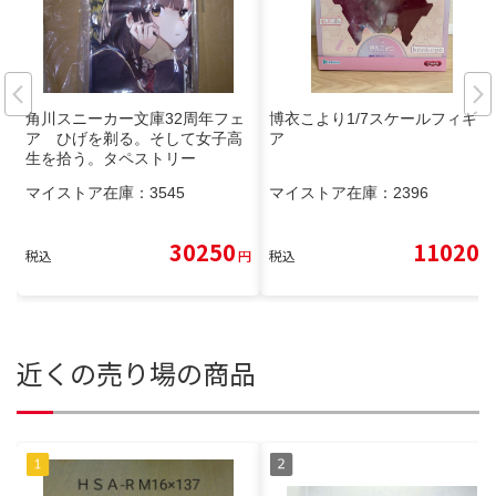
角川スニーカー文庫32周年フェ
博衣こより1/7スケールフィギュ
ア ひげを剃る。そして女子高
ア
生を拾う。タペストリー
マイストア在庫：
3545
マイストア在庫：
2396
30250
11020
税込
円
税込
円
近くの売り場の商品