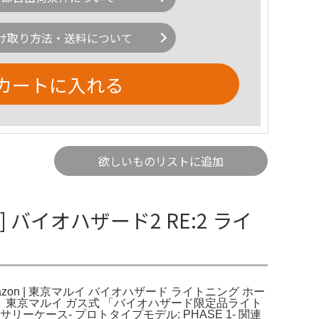
け取り方法・送料について
カートに入れる
欲しいものリストに追加
イオハザード2 RE:2 ライ
on | 東京マルイ バイオハザード ライトニング ホー
付属品完備。東京マルイ ガス式 「バイオハザード限定品ライト
アクセサリーケース- プロトタイプモデル: PHASE 1- 関連