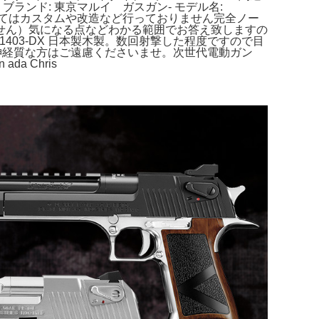
- ブランド: 東京マルイ ガスガン- モデル名:
力に関しましてはカスタムや改造など行っておりません完全ノー
せん）気になる点などわかる範囲でお答え致しますの
M1403-DX 日本製木製。数回射撃した程度ですので目
神経質な方はご遠慮くださいませ。次世代電動ガン
a Chris