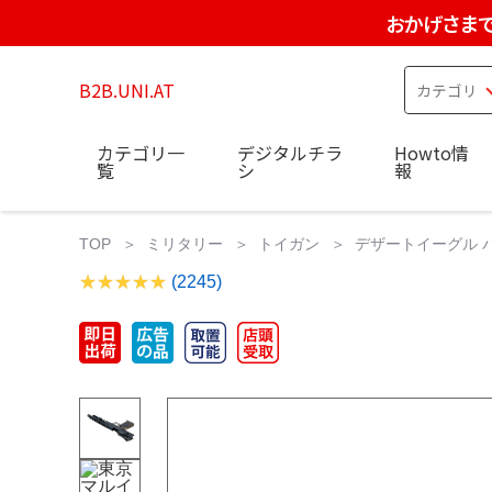
おかげさまで
B2B.UNI.AT
カテゴリ一
デジタルチラ
Howto情
覧
シ
報
TOP
ミリタリー
トイガン
デザートイーグル バ
(2245)