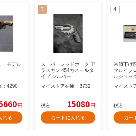
ューモデル
スーパーレッドホーク ア
※値下げ
ラスカン 454カスールタ
マルイプ
イプ シルバー
ルショッ
クVSR−1
庫：
4290
マイストア在庫：
3732
マイスト
5660
15080
円
円
税込
税込
入れる
カートに入れる
カー