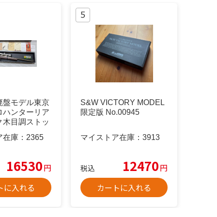
廃盤モデル東京
S&W VICTORY MODEL
ロハンターリア
限定版 No.00945
ク木目調ストッ
0
ア在庫：
2365
マイストア在庫：
3913
16530
12470
円
円
税込
トに入れる
カートに入れる