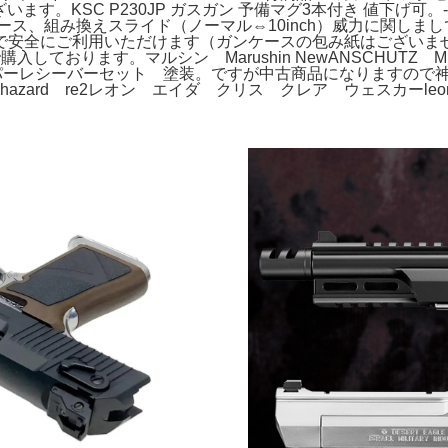
ございます。KSC P230JP ガスガン 予備マグ3本付き 値下げ可。
付属品: マガジン、ケース、組み換えスライド（ノーマル⇔10inch）威
で安全にご利用いただけます（ガンケースの包み紙はございま
ております。マルシン Marushin NewANSCHUTZ 
ッパーレシーバーセット 塗装。ですが中古商品になりますので
zard re2レオン エイダ クリス クレア ウェスカーleon ad