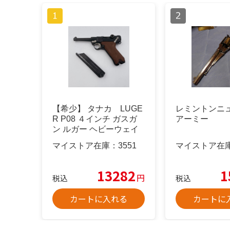
【希少】 タナカ LUGE
レミントンニ
R P08 ４インチ ガスガ
アーミー
ン ルガー ヘビーウェイ
ト
マイストア在庫：
3551
マイストア在
13282
1
円
税込
税込
カートに入れる
カートに