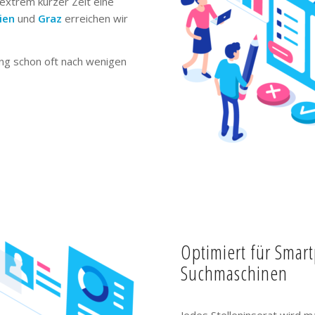
extrem kurzer Zeit eine
ien
und
Graz
erreichen wir
ng schon oft nach wenigen
Optimiert für Smar
Suchmaschinen
Jedes Stelleninserat wird m