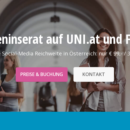
leninserat auf UNI.at und
 Social-Media Reichweite in Österreich: nur € 99,- / 
PREISE & BUCHUNG
KONTAKT