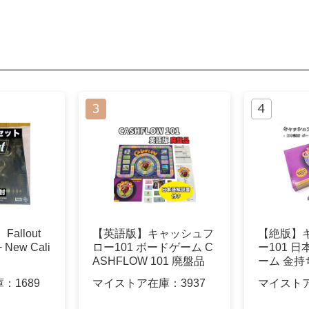
allout
【英語版】キャッシュフ
【絶版】
ew Cali
ロー101 ボードゲーム C
ー101 
ASHFLOW 101 廃盤品
ーム 金
さん
庫：
1689
マイストア在庫：
3937
マイスト