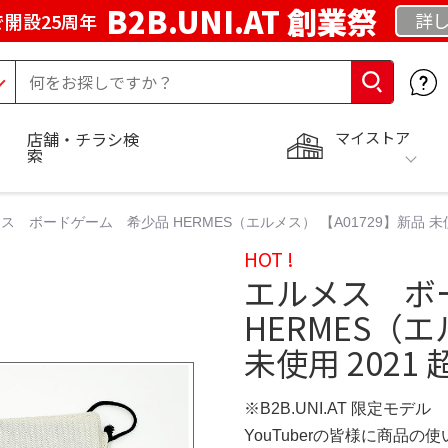
B2B.UNI.AT 創業祭
詳し
開設25周年
マイストア
店舗・チラシ検
索
ス ボードゲーム 希少品 HERMES（エルメス） 【A01729】新品 未使
HOT !
エルメス ボ
HERMES（エ
未使用 2021
※B2B.UNI.AT 限定モデル
YouTuberの皆様に商品