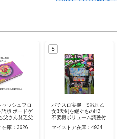
キャッシュフロ
パチスロ実機 S戦国乙
日本語版 ボードゲ
女3天剣を継ぐものH3
持ち父さん貧乏父
不要機ボリューム調整付
ア在庫：
3626
マイストア在庫：
4934