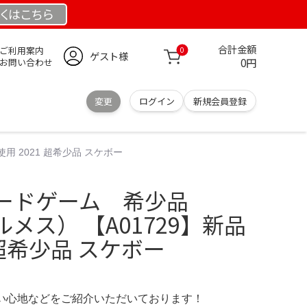
くは
こちら
合計金額
ご利用案内
0
ゲスト様
0円
お問い合わせ
変更
ログイン
新規会員登録
用 2021 超希少品 スケボー
ードゲーム 希少品
ルメス） 【A01729】新品
 超希少品 スケボー
の使い心地などをご紹介いただいております！