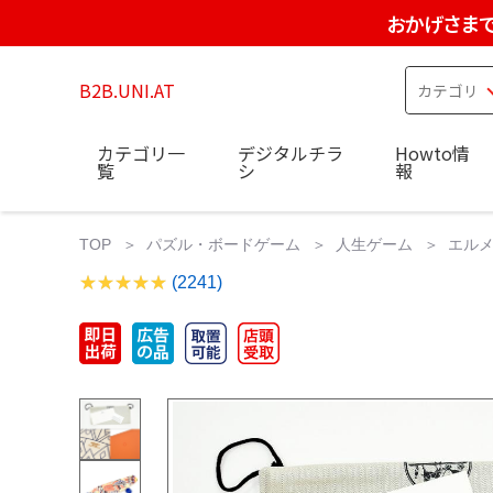
おかげさまで
B2B.UNI.AT
カテゴリ一
デジタルチラ
Howto情
覧
シ
報
TOP
パズル・ボードゲーム
人生ゲーム
エルメ
(2241)