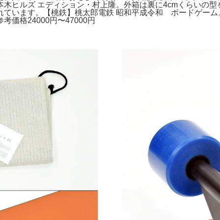
木ヒルズ エディション・村上隆。外箱は裏に4cmくらいの型を
れています。【桃鉄】桃太郎電鉄 昭和平成令和 ボードゲーム
格24000円〜47000円