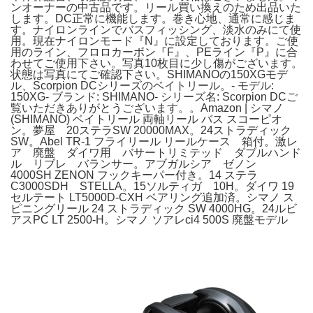
ンオーナーの中古品です。リール買い換えのため出品いた
します。DC正常に機能します。巻き心地、通常に感じま
す。ナイロンラインでバスフィッシング、淡水のみにて使
用。現在ナイロンモード『N』に設定しております。ご使
用のライン、フロロカーボン『F』、PEライン『P』に合
わせてご使用下さい。写真10枚目に少し傷がございます。
状態は写真にてご確認下さい。SHIMANOの150XGモデ
ル、Scorpion DCシリーズのベイトリール。- モデル:
150XG- ブランド: SHIMANO- シリーズ名: Scorpion DCご
覧いただきありがとうございます。。Amazon | シマノ
(SHIMANO) ベイトリール 両軸リール バス スコーピオ
ン。夢屋 20ステラSW 20000MAX。24ストラディック
SW。Abel TR-1 フライリール リールケース 箱付。激レ
ア 廃盤 ダイワ用 バサートリミテッド ダブルハンド
ル リブレ バランサー。アブガルシア ゼノン
4000SH ZENON フックキーパー付き。14 ステラ
C3000SDH STELLA。15ソルティガ 10H。ダイワ 19
セルテート LT5000D-CXH ベアリング追加済。シマノ ス
ピニングリール 24 ストラディック SW 4000HG。24ルビ
アスPC LT 2500-H。シマノ ソアレci4 500S 廃盤モデル