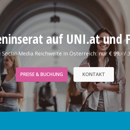
leninserat auf UNI.at und
 Social-Media Reichweite in Österreich: nur € 99,- / 
PREISE & BUCHUNG
KONTAKT