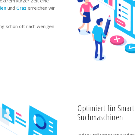
extrem kurzer Zeit eine
ien
und
Graz
erreichen wir
ng schon oft nach wenigen
Optimiert für Smar
Suchmaschinen
Jedes Stelleninserat wird m