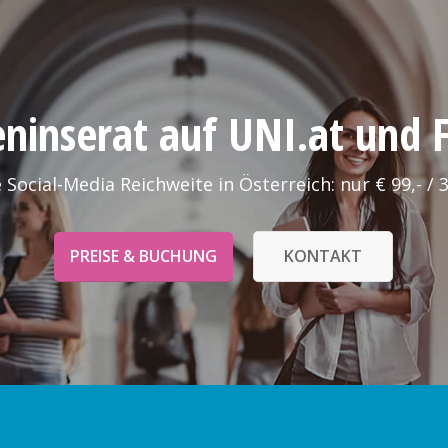
leninserat auf UNI.at und
 Social-Media Reichweite in Österreich: nur € 99,- / 
PREISE & BUCHUNG
KONTAKT