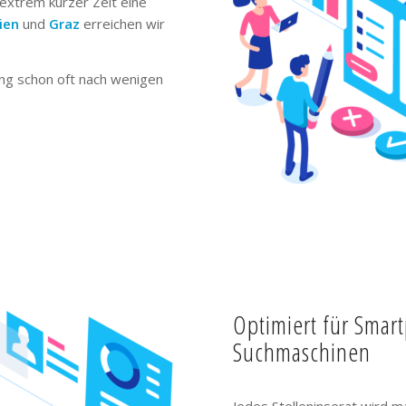
extrem kurzer Zeit eine
ien
und
Graz
erreichen wir
ng schon oft nach wenigen
Optimiert für Smar
Suchmaschinen
Jedes Stelleninserat wird m