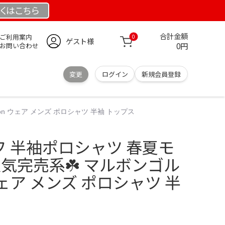
くは
こちら
合計金額
ご利用案内
0
ゲスト様
0円
お問い合わせ
変更
ログイン
新規会員登録
bon ウェア メンズ ポロシャツ 半袖 トップス
ルフ 半袖ポロシャツ 春夏モ
人気完売系☘️ マルボンゴル
 ウェア メンズ ポロシャツ 半