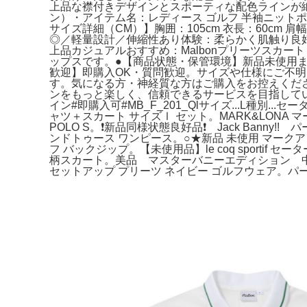
上品な襟付きデザインとスポーティな配色ラインが絶
ン）・アイテム名：レディース ゴルフ 半袖ニット
サイズ詳細（CM）】胸囲：105cm 衣長：60cm
◎／軽量設計／伸縮性あり体験：柔らかく肌触り良
上品カジュアルおすすめ：Malbonプリーツスカ
ップスです。●【商品状態・保管環境】新品未使用
歓迎】即購入OK・質問歓迎。サイズや仕様にご不
す。気になる方・神経質な方はご購入をお控えくだ
ンをもっと楽しく、信頼できるサービスを目指していま
イン#即購入可#MB_F_201_Qlサイズ...L種別..
ャツ＋スカート サイズⅠ セット。MARK&LONA 
POLO S。❗️新品同様状態良好品❗️ Jack Banny!
ンドトゥース ワンピース。○★新品 未使用 マークア
フ バックジップ。【未使用品】le coq sportif セーター
柄スカート。美品 マスターバニーエディション 中綿入
セットアップ プリーツ ネイビー ゴルフウェア。パーリ