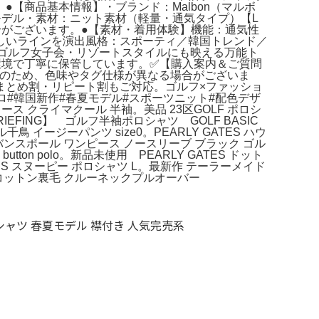
【商品基本情報】・ブランド：Malbon（マルボ
モデル・素材：ニット素材（軽量・通気タイプ）【L
る場合がございます。●【素材・着用体験】機能：通気性
しいラインを演出風格：スポーティ／韓国トレンド／
・ゴルフ女子会・リゾートスタイルにも映える万能ト
環境で丁寧に保管しています。✅【購入案内＆ご質問
品のため、色味やタグ仕様が異なる場合がございま
まとめ割・リピート割もご対応。ゴルフ×ファッショ
ロ#韓国新作#春夏モデル#スポーツニット#配色デザ
ディース クライマクール 半袖。美品 23区GOLF ポロシ
FING】 ゴルフ半袖ポロシャツ GOLF BASIC
千鳥 イージーパンツ size0。PEARLY GATES ハウ
ンスポール ワンピース ノースリーブ ブラック ゴル
button polo。新品未使用 PEARLY GATES ドット
S スヌーピー ポロシャツ L。最新作 テーラーメイド
h コットン裏毛 クルーネックプルオーバー