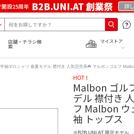
B2B.UNI.AT 創業祭
詳し
開設25周年
マイストア
店舗・チラシ検
索
ルフ 半袖ポロシャツ 春夏モデル 襟付き 人気完売系☘️ マルボンゴルフ Mal
HOT !
Malbon ゴ
デル 襟付き 
フ Malbon
袖 トップス
※B2B.UNI.AT 限定モデル