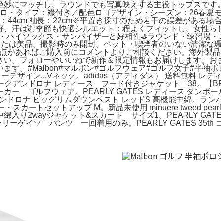
妙にマッチし、ラウンドでも写真映えする主役トップスです。●
ポロ・タイプ：襟付き／配色ロゴデザイン・シーズン：26春夏
 肩幅：44cm 袖長：22cm※平置き採寸のため若干の誤差があ
好、汗ばむ季節も快適シルエット：程よくフィットし、女性ら
ート・ハイソックス・サンバイザーと好相性⛳ラウンド・練習場
または美品。撮影時のみ開封。ペット・喫煙者のいない清潔な
明点があればご購入前にコメントよりご相談ください。海外製
さい。フォローやいいねで新作＆限定情報もお届けします。お
す。#Malbon#マルボン#ゴルフウェア#ゴルフ女子#半袖ポ
.セーターデザイン...Vネック。adidas（アディダス） 送料無料 レ
マークアンドロナ レディース フード付きジャケット 38。【BRIE
! パーカー ゴルフウェア。PEARLY GATES レディース ダンボール
ンドロナ ビッグリムダウンベスト レッドS 高機能中綿。ランバ
・スカートセットアップ M。新品未使用 minuere tweed pearl 
り2wayジャケット&スカート サイズ1。PEARLY GATE
ーゲイツ パンツ 一回着用のみ。PEARLY GATES 35t