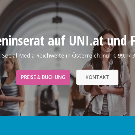
leninserat auf UNI.at und
 Social-Media Reichweite in Österreich: nur € 99,- / 
PREISE & BUCHUNG
KONTAKT