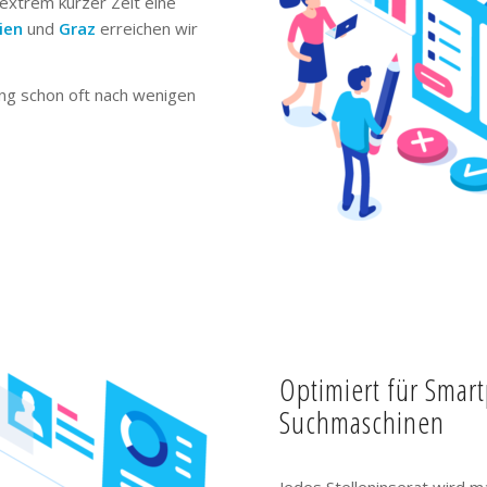
extrem kurzer Zeit eine
ien
und
Graz
erreichen wir
ng schon oft nach wenigen
Optimiert für Smar
Suchmaschinen
Jedes Stelleninserat wird m