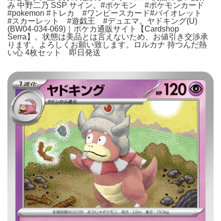
み 中野二乃 SSP サイン。#ポケモン #ポケモンカード
#pokemon #トレカ #ワンピースカード#バイオレット
#スカーレット #遊戯王 #デュエマ。ヤドキング(U)
(BW04-034-069)｜ポケカ通販サイト【Cardshop
Serra】。状態は美品とは言えないため、お値引き交渉承
ります。よろしくお願い致します。ロルカナ 持つんだ熱
い心 4枚セット 即日発送