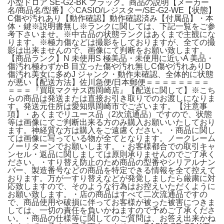
小型ドロア SE-G2-BK ブラック。商品の説明【メーカー
名/商品名/型番】◇CASIO/レジスター/SE-G2-WE【状態】
C傷や汚れあり【動作確認】動作確認済み【付属品】・本
体・鍵※説明書無し※ランクに関しては、下記一覧をご参
考下さいませ。※中古品の状態ランクはあくまで主観にな
ります。※極力傷などは撮影をしておりますが、全ての撮
影は出来ませんので、画像にて判断をお願い致します。
【商品ランク】N 未使用S 極美品・未使用に近いA 美品・
傷汚れ極わずかB 目立った傷や汚れ無しC傷や汚れありD
傷汚れ美女に多めJ ジャンク・動作未確認、全体的に状態
が悪い【配送方法】佐川急便/日本郵便＝＝＝＝＝＝＝＝
＝＝＝『買取マクサス西岡崎店』【配送に関して】※こち
らの商品は発送または直接お引き取りでのお渡しになりま
す。発送元住所は愛知県岡崎市でございます。【注意事
項】・あくまでリユース品（2次流通品）ですので、状態
等は画像にてご判断出来る方のみ購入お願いいたしており
ます。神経質な方は購入をご遠慮ください。・商品に関し
ては画像に写っている物が全てとなります。ノークレーム
ノーリターンでお願いします。・お客様都合での取引キャ
ンセル・返品に関しましては原則承りませんのでご了承く
ださい。・すり替え防止のため商品の型番やシリアルナン
バー、製造番号などの商品を特定できる情報を全て控えて
おります。万が一すり替えなどが発覚しましたら厳粛に対
応致しますので、そのような行為はお控えいただくように
お願い致します。・店の商品はすべて二次流通品ですの
で、商品使用や破損に伴ってお客様が被った被害につきま
しては、一切の責任を負いかねますので予めご了承くださ
い。・商品の仕様等に関してのご質問は、お答え出来かね