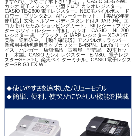
ますので、予めご了承下さいませ。。CASIO SE-G2-WE
カシオ 電子レジスター 小型ドロア カシオレジスター。
CASIO TE-2600 電子レジスター。NECモバイルポス ド
ロワー、プリンタ2つ、APルーターセット。【美品/3年間
使用品】文化 トルソー ボディスタンド付き 9AR 9号。エ
コカ 折りたたみ ショッピングカート。SII レシートプリン
ター ホワイト(レシート付き)。カシオ CASIO NL-200
レジスター 黒 ブラック。SHARP レジスター XE-A147
美品 送料込み。【動作確認済】アスパルポリラッパー
業務用手動包装機ラップカッター B-45PN。Levi's リーバ
イス ハンガー 店舗備品 古着屋 非売品 20本セッ
ト 木製。CASIO カシオ レジスター TE-M80。電子レジ
スターSE-S10。楽天ペイ ターミナル。CASIO 電子レジス
ターSR-G3-EX-WE