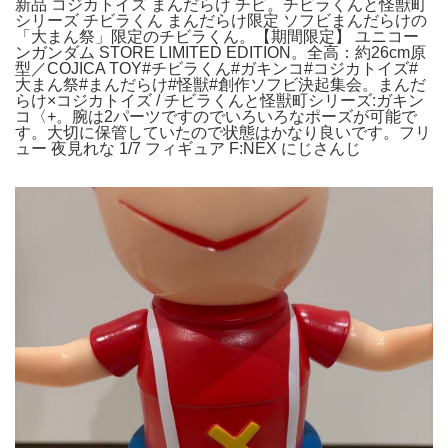
新品 コジカトイズ まんだらけ チビ。チビラくんと怪獣町
シリーズ チビラくん まんだらけ限定 ソフビまんだらけの
「大まん祭」限定のチビラくん。【期間限定】 ユニコー
ンガンダム STORE LIMITED EDITION。全高：約26cm原
型／COJICA TOY#チビラくん#ガキンコ#コジカトイズ#
大まん祭#まんだらけ#怪獣#創作ソフビ決起集会。まんだ
らけ×コジカトイズ / チビラくんと怪獣町シリーズ:ガキン
コ〈+。腕は2パーツですのでいろいろなポーズが可能で
す。大切に保管していたので状態はかなり良いです。フリ
ュー 夜見れな 1/7 フィギュア F:NEX にじさんじ