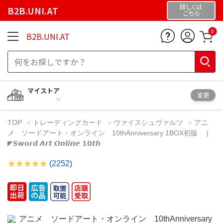
詳しくは
B2B.UNI.AT
こちら
0
B2B.UNI.AT
マイストア
変更
TOP
トレーディングカード
ヴァイスシュヴァルツ
アニ
メ ソードアート・オンライン 10thAnniversary 1BOX初版 ⠀ |
◤𝙎𝙬𝙤𝙧𝙙 𝘼𝙧𝙩 𝙊𝙣𝙡𝙞𝙣𝙚 𝟭𝟬𝙩𝙝
(2252)