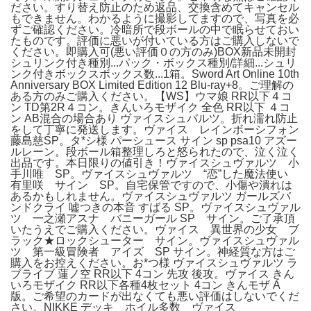
ださい。すり替え防止のため返品、交換含めてキャンセル
もできません。わかるように撮影してますので、写真を必
ずご確認ください。冷暗所で段ボールの中で眠らせておい
たものです。評価に悪いが付いている方はご購入しないで
ください。即購入可(悪い評価０の方のみ)BOX新品未開封
シュリンク付き種別...パック・ボックス種別/詳細...シュリ
ンク付きボックスボックス数...1箱。Sword Art Online 10th
Anniversary BOX Limited Edition 12 Blu-ray+8。ご理解の
ある方のみご購入ください。【WS】ウマ娘 RR以下４コ
ン TD第2R４コン。きんいろモザイク 全色 RR以下 ４コ
ン AB混合の場合あり ヴァイスシュバルツ。折れ濡れ防止
をして丁寧に発送します。ヴァイス レインボーシフォン
藤島慈SP。タ*シ様 パーシュース サイン sp psa10 アズー
ルレーン。段ボール箱整理しろと怒られたので、泣く泣く
出品です。本日限りの値引き！ヴァイスシュヴァルツ 小
手川唯 SP。ヴァイスシュヴァルツ “恋”した魔法使い
有里咲 サイン SP。自宅保管ですので、小傷や潰れは
あるかもしれません。ヴァイスシュヴァルツ ガールズバ
ンドクライ 嘘つきの本音 すばる SP。ヴァイスシュヴァル
ツ 一之瀬アスナ バニーガール SP サイン。ご了承頂
いたうえでご購入ください。ヴァイス 異世界の少女 ブ
ラック★ロックシューター サイン。ヴァイスシュヴァル
ツ 第一級冒険者 アイズ SP サイン。神経質な方はご
購入をお控えください。お*つ様 ヴァイスシュヴァルツ ラ
ブライブ 蓮ノ空 RR以下 4コン 先攻 後攻。ヴァイス きん
いろモザイク RR以下各種4枚セット 4コン きんモザ A
版。ご希望のカードが出なくても悪い評価はしないでくだ
さい。NIKKE デッキ ホイル多数 ヴァイス