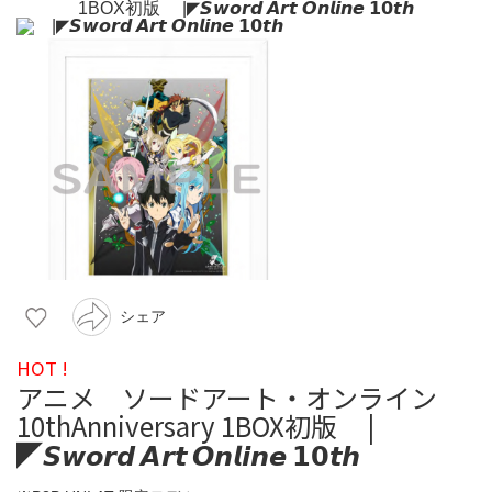
シェア
HOT !
アニメ ソードアート・オンライン
10thAnniversary 1BOX初版 ⠀ |
◤𝙎𝙬𝙤𝙧𝙙 𝘼𝙧𝙩 𝙊𝙣𝙡𝙞𝙣𝙚 𝟭𝟬𝙩𝙝