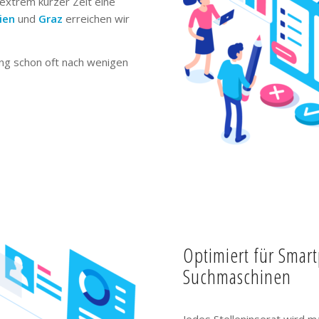
extrem kurzer Zeit eine
ien
und
Graz
erreichen wir
ng schon oft nach wenigen
Optimiert für Smar
Suchmaschinen
Jedes Stelleninserat wird m