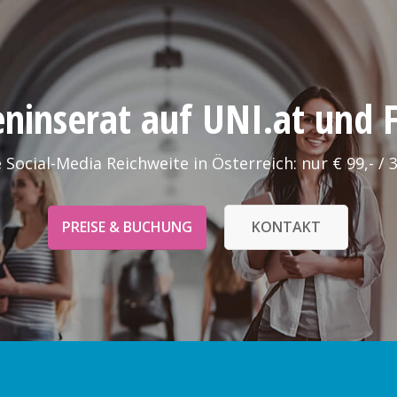
leninserat auf UNI.at und
 Social-Media Reichweite in Österreich: nur € 99,- / 
PREISE & BUCHUNG
KONTAKT