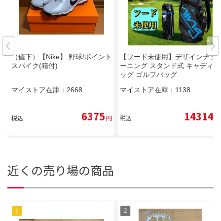
（値下）【Nike】 野球/ポイント
【フード未使用】デザインチュ
スパイク(箱付)
ーニング スタンド式 キャディバ
ッグ ゴルフバッグ
マイストア在庫：
2668
マイストア在庫：
1138
6375
14314
税込
円
税込
円
近くの売り場の商品