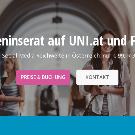
leninserat auf UNI.at und
 Social-Media Reichweite in Österreich: nur € 99,- / 
PREISE & BUCHUNG
KONTAKT