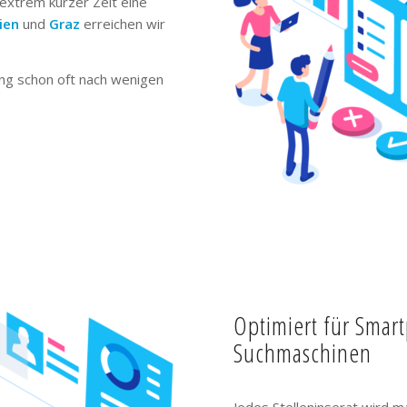
extrem kurzer Zeit eine
ien
und
Graz
erreichen wir
ng schon oft nach wenigen
Optimiert für Smar
Suchmaschinen
Jedes Stelleninserat wird m