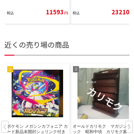
11593
23210
税込
円
税込
円
近くの売り場の商品
ポケモン メガシンカフォニア カ
オールドカリモク マガジンラ
ード新品未開封シュリンク付き
ック 昭和中頃 カリモク家