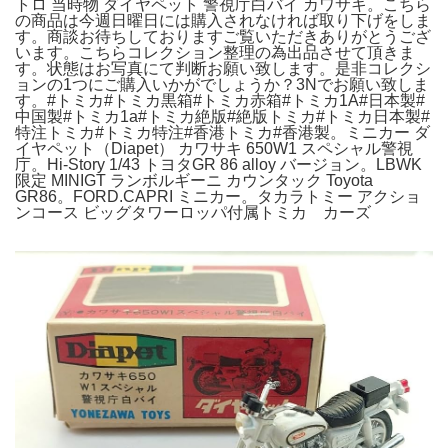
トロ 当時物 ダイヤペット 警視庁白バイ カワサキ。こちら
の商品は今週日曜日には購入されなければ取り下げをしま
す。商談お待ちしておりますご覧いただきありがとうござ
います。こちらコレクション整理の為出品させて頂きま
す。状態はお写真にて判断お願い致します。是非コレクシ
ョンの1つにご購入いかがでしょうか？3Nでお願い致しま
す。#トミカ#トミカ黒箱#トミカ赤箱#トミカ1A#日本製#
中国製#トミカ1a#トミカ絶版#絶版トミカ#トミカ日本製#
特注トミカ#トミカ特注#香港トミカ#香港製。ミニカー ダ
イヤペット（Diapet） カワサキ 650W1 スペシャル警視
庁。Hi-Story 1/43 トヨタGR 86 alloy バージョン。LBWK
限定 MINIGT ランボルギーニ カウンタック Toyota
GR86。FORD.CAPRI ミニカー。タカラトミー アクショ
ンコース ビッグタワーロッパ付属トミカ カーズ