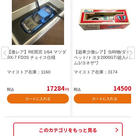
【激レア】RE雨宮 1/64 マツダ
【超希少激レア】当時物/ダイヤ
RX-7 FD3S チェイス仕様
ペット/トヨタ2000GT/超人バロ
ム1/ヨネザワ
マイストア在庫：
1160
マイストア在庫：
3174
17284
14500
税込
円
税込
円
カートに入れる
カートに入れる
このカテゴリをもっと見る