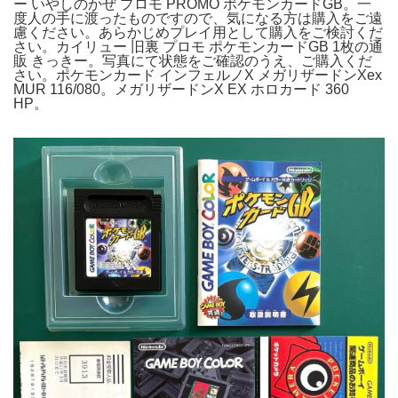
ー いやしのかぜ プロモ PROMO ポケモンカードGB。一
度人の手に渡ったものですので、気になる方は購入をご遠
慮ください。あらかじめプレイ用として購入をご検討くだ
さい。カイリュー 旧裏 プロモ ポケモンカードGB 1枚の通
販 きっきー。写真にて状態をご確認のうえ、ご購入くだ
さい。ポケモンカード インフェルノX メガリザードンXex
MUR 116/080。メガリザードンX EX ホロカード 360
HP。