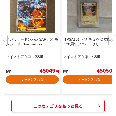
メガリザードンx ex SAR ポケモ
【PSA10】ピカチュウ C 033/08
ンカード Charizard ex
7 20周年アニバーサリー
マイストア在庫：
2235
マイストア在庫：
4285
45049
45050
税込
円
税込
円
カートに入れる
カートに入れる
このカテゴリをもっと見る