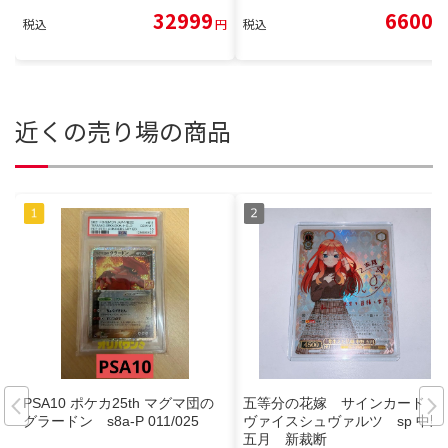
32999
6600
税込
円
税込
円
近くの売り場の商品
PSA10 ポケカ25th マグマ団の
五等分の花嫁 サインカード
グラードン s8a-P 011/025
ヴァイスシュヴァルツ sp 中野
五月 新裁断