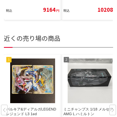
9164
10208
税込
円
税込
円
近くの売り場の商品
パルキア&ディアルガLEGEND
ミニチャンプス 1/18 メルセデス
レジェンド L3 1ed
AMG L.ハミルトン