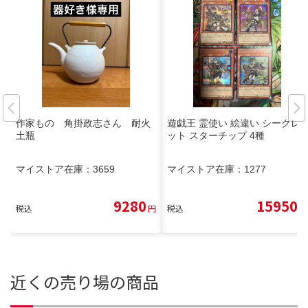
作家もの 角掛政志さん 耐火
遊戯王 霊使い 絵違い シークレ
土瓶
ット スターチップ 4種
マイストア在庫：
3659
マイストア在庫：
1277
9280
15950
税込
円
税込
円
近くの売り場の商品