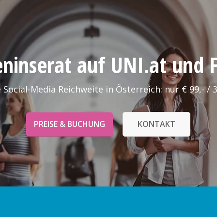
leninserat auf UNI.at und
 Social-Media Reichweite in Österreich: nur € 99,- / 
PREISE & BUCHUNG
KONTAKT