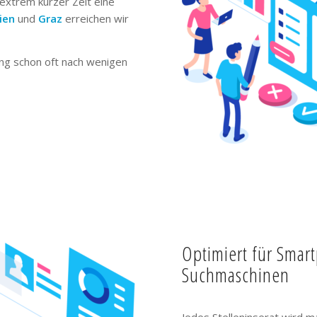
extrem kurzer Zeit eine
ien
und
Graz
erreichen wir
ng schon oft nach wenigen
Optimiert für Smar
Suchmaschinen
Jedes Stelleninserat wird m