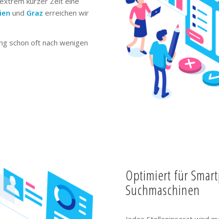
extrem kurzer Zeit eine
ien
und
Graz
erreichen wir
ng schon oft nach wenigen
Optimiert für Smar
Suchmaschinen
Jedes Stelleninserat wird m