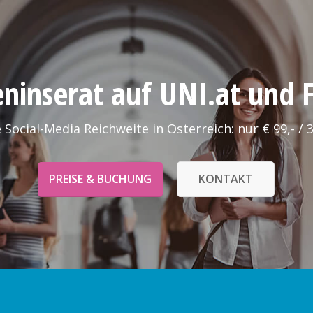
leninserat auf UNI.at und
 Social-Media Reichweite in Österreich: nur € 99,- / 
PREISE & BUCHUNG
KONTAKT