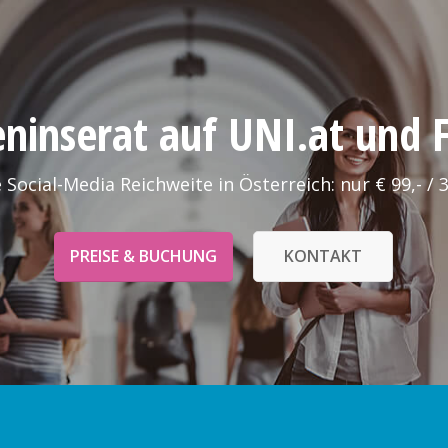
leninserat auf UNI.at und
 Social-Media Reichweite in Österreich: nur € 99,- / 
PREISE & BUCHUNG
KONTAKT