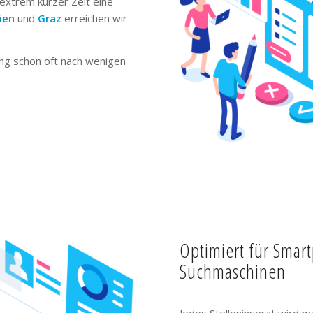
extrem kurzer Zeit eine
ien
und
Graz
erreichen wir
ng schon oft nach wenigen
Optimiert für Smar
Suchmaschinen
Jedes Stelleninserat wird m