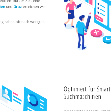
extrem kurzer Zeit eine
ien
und
Graz
erreichen wir
ng schon oft nach wenigen
Optimiert für Smar
Suchmaschinen
Jedes Stelleninserat wird m