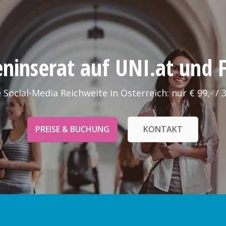
leninserat auf UNI.at und
 Social-Media Reichweite in Österreich: nur € 99,- / 
PREISE & BUCHUNG
KONTAKT