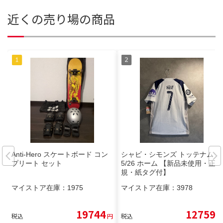
近くの売り場の商品
Anti-Hero スケートボード コン
シャビ・シモンズ トッテナム 2
プリート セット
5/26 ホーム 【新品未使用・正
規・紙タグ付】
マイストア在庫：
1975
マイストア在庫：
3978
19744
12759
税込
円
税込
円