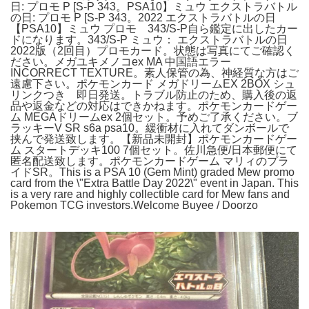
日: プロモ P [S-P 343。PSA10】ミュウ エクストラバトル
の日: プロモ P [S-P 343。2022 エクストラバトルの日
【PSA10】ミュウ プロモ 343/S-P自ら鑑定に出したカー
ドになります。343/S-P ミュウ： エクストラバトルの日
2022版（2回目）プロモカード。状態は写真にてご確認く
ださい。メガユキメノコex MA 中国語エラー
INCORRECT TEXTURE。素人保管の為、神経質な方はご
遠慮下さい。ポケモンカード メガドリームEX 2BOX シュ
リンクつき 即日発送。トラブル防止のため、購入後の返
品や返金などの対応はできかねます。ポケモンカードゲー
ム MEGAドリームex 2個セット。予めご了承ください。ブ
ラッキーV SR s6a psa10。緩衝材に入れてダンボールで
挟んで発送致します。【新品未開封】ポケモンカードゲー
ム スタートデッキ100 7個セット。佐川急便/日本郵便にて
匿名配送致します。ポケモンカードゲーム マリィのプラ
イドSR。This is a PSA 10 (Gem Mint) graded Mew promo
card from the \"Extra Battle Day 2022\" event in Japan. This
is a very rare and highly collectible card for Mew fans and
Pokemon TCG investors.Welcome Buyee / Doorzo