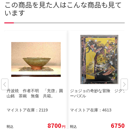
この商品を見た人はこんな商品も見て
います
丹波焼 作者不明 「充啓」圓
ジョジョの奇妙な冒険 ジグソ
山銘 茶碗 無傷 共箱。
ーパズル
マイストア在庫：
2119
マイストア在庫：
4613
8700
6750
税込
円
税込
円