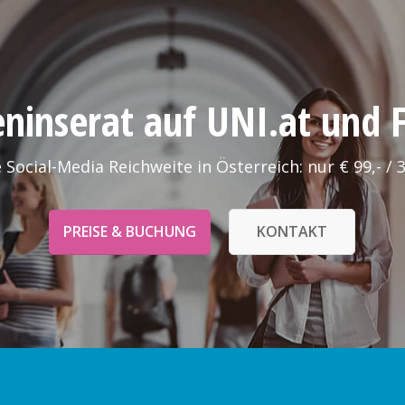
leninserat auf UNI.at und
 Social-Media Reichweite in Österreich: nur € 99,- / 
PREISE & BUCHUNG
KONTAKT