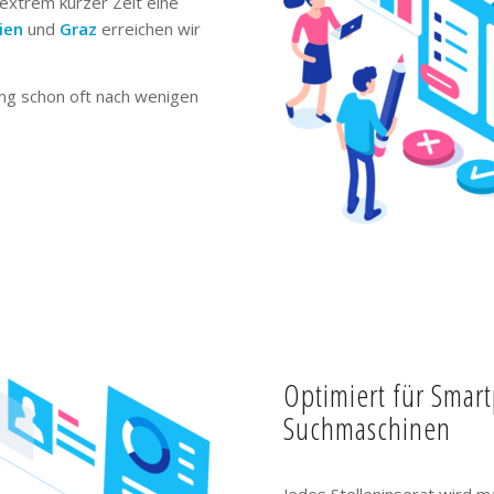
extrem kurzer Zeit eine
ien
und
Graz
erreichen wir
ng schon oft nach wenigen
Optimiert für Smar
Suchmaschinen
Jedes Stelleninserat wird m