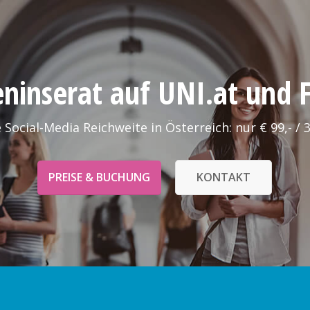
leninserat auf UNI.at und
 Social-Media Reichweite in Österreich: nur € 99,- / 
PREISE & BUCHUNG
KONTAKT