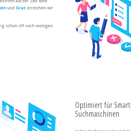
extrem kurzer Zeit eine
ien
und
Graz
erreichen wir
ng schon oft nach wenigen
Optimiert für Smar
Suchmaschinen
Jedes Stelleninserat wird m