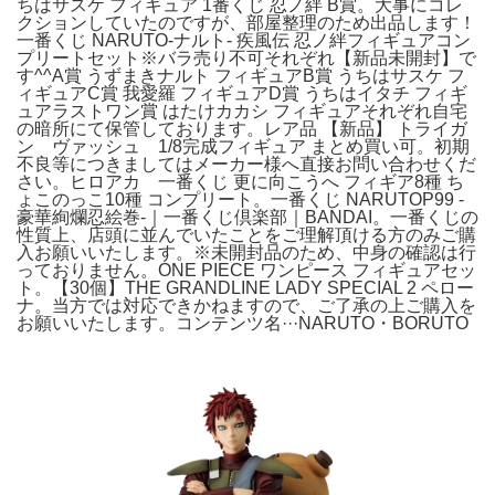
ちはサスケ フィギュア 1番くじ 忍ノ絆 B賞。大事にコレ
クションしていたのですが、部屋整理のため出品します！
一番くじ NARUTO-ナルト- 疾風伝 忍ノ絆フィギュアコン
プリートセット※バラ売り不可それぞれ【新品未開封】で
す^^A賞 うずまきナルト フィギュアB賞 うちはサスケ フ
ィギュアC賞 我愛羅 フィギュアD賞 うちはイタチ フィギ
ュアラストワン賞 はたけカカシ フィギュアそれぞれ自宅
の暗所にて保管しております。レア品 【新品】 トライガ
ン ヴァッシュ 1/8完成フィギュア まとめ買い可。初期
不良等につきましてはメーカー様へ直接お問い合わせくだ
さい。ヒロアカ 一番くじ 更に向こうへ フィギア8種 ち
ょこのっこ10種 コンプリート。一番くじ NARUTOP99 -
豪華絢爛忍絵巻-｜一番くじ倶楽部｜BANDAI。一番くじの
性質上、店頭に並んでいたことをご理解頂ける方のみご購
入お願いいたします。※未開封品のため、中身の確認は行
っておりません。ONE PIECE ワンピース フィギュアセッ
ト。【30個】THE GRANDLINE LADY SPECIAL 2 ペロー
ナ。当方では対応できかねますので、ご了承の上ご購入を
お願いいたします。コンテンツ名···NARUTO・BORUTO