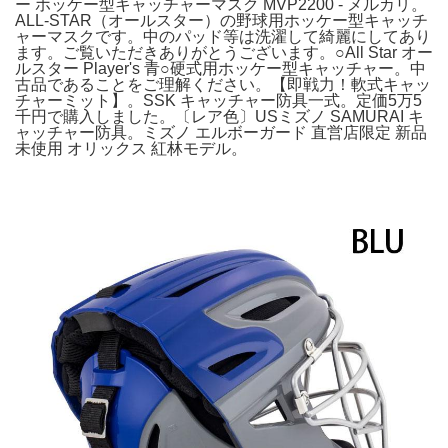
ー ホッケー型キャッチャーマスク MVP2200 - メルカリ。
ALL-STAR（オールスター）の野球用ホッケー型キャッチ
ャーマスクです。中のパッド等は洗濯して綺麗にしてあり
ます。ご覧いただきありがとうございます。○All Star オー
ルスター Player's 青○硬式用ホッケー型キャッチャー。中
古品であることをご理解ください。【即戦力！軟式キャッ
チャーミット】。SSK キャッチャー防具一式。定価5万5
千円で購入しました。〔レア色〕USミズノ SAMURAI キ
ャッチャー防具。ミズノ エルボーガード 直営店限定 新品
未使用 オリックス 紅林モデル。