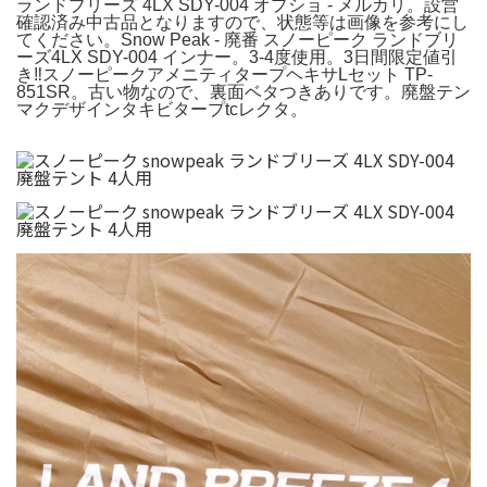
ランドブリーズ 4LX SDY-004 オプショ - メルカリ。設営
確認済み中古品となりますので、状態等は画像を参考にし
てください。Snow Peak - 廃番 スノーピーク ランドブリ
ーズ4LX SDY-004 インナー。3-4度使用。3日間限定値引
き‼️スノーピークアメニティタープヘキサLセット TP-
851SR。古い物なので、裏面ベタつきありです。廃盤テン
マクデザインタキビタープtcレクタ。