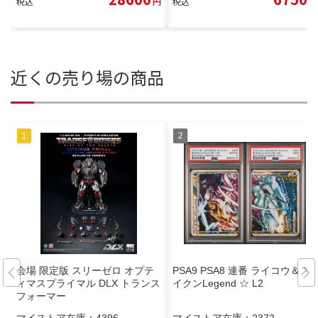
税込
円
税込
円
近くの売り場の商品
会場 限定版 スリーゼロ オプテ
PSA9 PSA8 連番 ライコウ＆ス
ィマスプライマル DLX トランス
イクンLegend ☆ L2
フォーマー
マイストア在庫：
4396
マイストア在庫：
2372