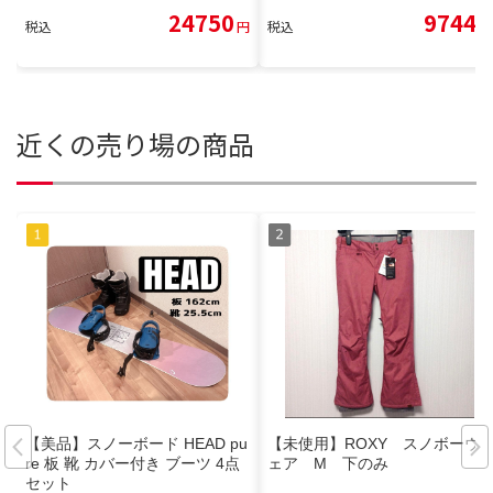
24750
9744
税込
円
税込
円
近くの売り場の商品
【美品】スノーボード HEAD pu
【未使用】ROXY スノボーウ
re 板 靴 カバー付き ブーツ 4点
ェア M 下のみ
セット