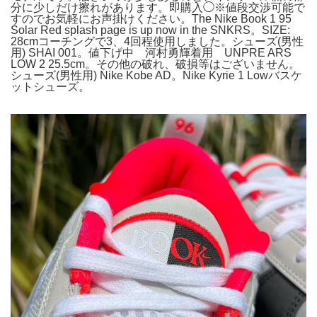
分に少しだけ擦れがあります。即購入◯※値段交渉可能で
すのでお気軽にお声掛けください。The Nike Book 1 95
Solar Red splash page is up now in the SNKRS。SIZE:
28cmコーチングで3、4回程使用しました。シューズ(男性
用) SHAI 001。値下げ中 河村勇輝着用 UNPRE ARS
LOW 2 25.5cm。その他の破れ、破損等はございません。
シューズ(男性用) Nike Kobe AD。Nike Kyrie 1 Lowバスケ
ットシューズ。