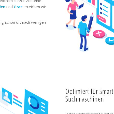
extrem kurzer Zeit eine
ien
und
Graz
erreichen wir
ng schon oft nach wenigen
Optimiert für Smar
Suchmaschinen
Jedes Stelleninserat wird m