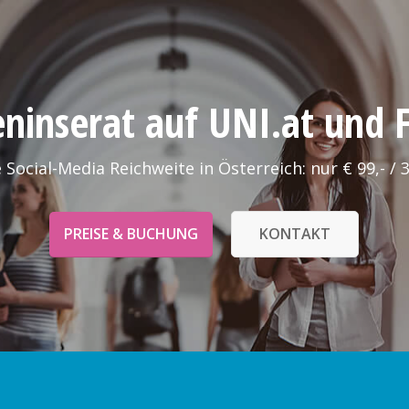
leninserat auf UNI.at und
 Social-Media Reichweite in Österreich: nur € 99,- / 
PREISE & BUCHUNG
KONTAKT