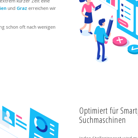
extrem kurzer Zeit eine
ien
und
Graz
erreichen wir
ng schon oft nach wenigen
Optimiert für Smar
Suchmaschinen
Jedes Stelleninserat wird m