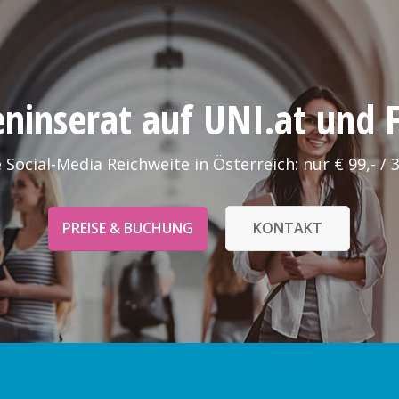
leninserat auf UNI.at und
 Social-Media Reichweite in Österreich: nur € 99,- / 
PREISE & BUCHUNG
KONTAKT