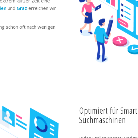
extrem kurzer Zeit eine
ien
und
Graz
erreichen wir
ng schon oft nach wenigen
Optimiert für Smar
Suchmaschinen
Jedes Stelleninserat wird m