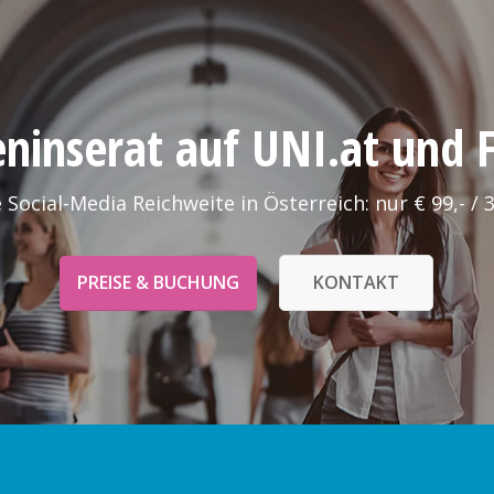
leninserat auf UNI.at und
 Social-Media Reichweite in Österreich: nur € 99,- / 
PREISE & BUCHUNG
KONTAKT