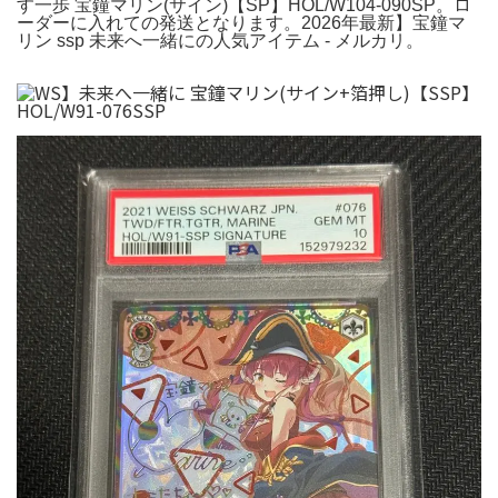
す一歩 宝鐘マリン(サイン)【SP】HOL/W104-090SP。ロ
ーダーに入れての発送となります。2026年最新】宝鐘マ
リン ssp 未来へ一緒にの人気アイテム - メルカリ。