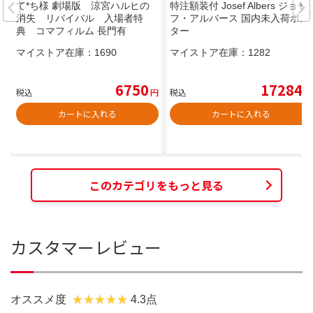
て*ち様 劇場版 涼宮ハルヒの
特注額装付 Josef Albers ジョセ
消失 リバイバル 入場者特
フ・アルバース 国内未入荷ポス
典 コマフィルム 長門有
ター
マイストア在庫：
1690
マイストア在庫：
1282
6750
17284
税込
円
税込
円
カートに入れる
カートに入れる
このカテゴリをもっと見る
カスタマーレビュー
オススメ度
4.3点