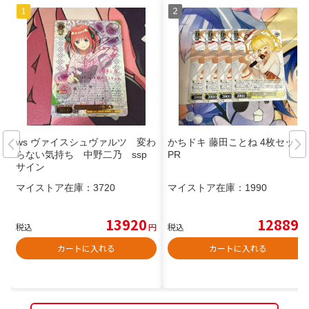
ws ヴァイスシュヴァルツ 変わ
かちドキ 藤田ことね 4枚セット
らない気持ち 中野二乃 ssp
PR
サイン
マイストア在庫：
3720
マイストア在庫：
1990
13920
12889
税込
円
税込
円
カートに入れる
カートに入れる