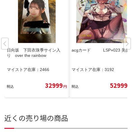
日向坂 下田衣珠季サイン入
acgカード LSP⭐︎023 美品
り over the rainbow
マイストア在庫：
2466
マイストア在庫：
3192
32999
52999
税込
円
税込
円
近くの売り場の商品