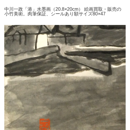
中川一政「港」水墨画（20.8×20cm） 絵画買取・販売の
小竹美術。肉筆保証、シールあり額サイズ80×47