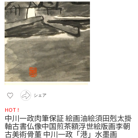
シェア
HOT !
中川一政肉筆保証 絵画油絵須田剋太掛
軸古書仏像中国煎茶額浮世絵版画李朝
古美術骨董 中川一政「港」水墨画