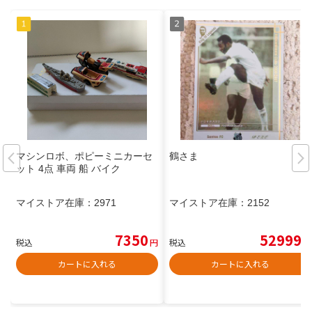
マシンロボ、ポピーミニカーセ
鶴さま
ット 4点 車両 船 バイク
マイストア在庫：
2971
マイストア在庫：
2152
7350
52999
税込
円
税込
円
カートに入れる
カートに入れる