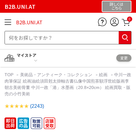
詳しくは
B2B.UNI.AT
こちら
0
B2B.UNI.AT
マイストア
変更
TOP
美術品・アンティーク・コレクション
絵画
中川一政
肉筆保証 絵画油絵須田剋太掛軸古書仏像中国煎茶額浮世絵版画李
朝古美術骨董 中川一政「港」水墨画（20.8×20cm） 絵画買取・販
売の小竹美術
(2243)