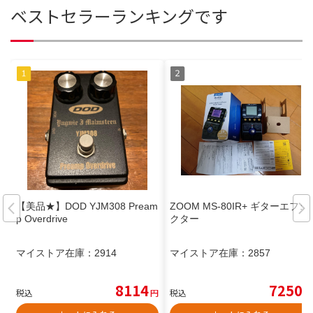
ベストセラーランキングです
【美品★】DOD YJM308 Pream
ZOOM MS-80IR+ ギターエフェ
p Overdrive
クター
マイストア在庫：
2914
マイストア在庫：
2857
8114
7250
税込
円
税込
円