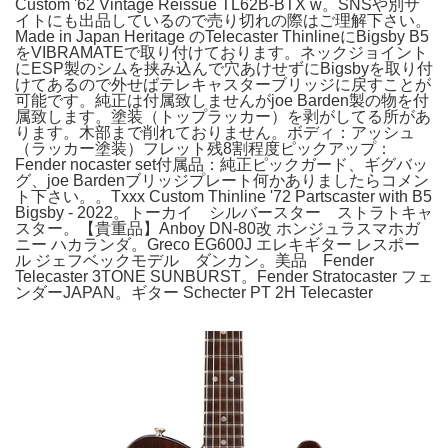
Custom '62 Vintage Reissue TL62B-BTX w。SNSや別サ
イトにも出品しているので売り切れの際はご理解下さい。
Made in Japan Heritage のTelecaster ThinlineにBigsby B5
をVIBRAMATEで取り付けております。ネックジョイント
にESP製のシムを挟み込んで穴あけせずにBigsbyを取り付
けてあるので外せばテレキャスターブリッジに戻すことが
可能です。純正は付属致しませんがjoe Barden製の物を付
属致します。塗装（トップラッカー）を剥がしてる所があ
ります。木部まで削れておりません。ボディ：アッシュ
（ラッカー塗装）フレット残8割程度ピックアップ：
Fender nocaster set付属品：純正ピックガード、ギグバッ
グ、joe Bardenブリッジプレート何かありましたらコメン
ト下さい。。Txxx Custom Thinline '72 Partscaster with B5
Bigsby - 2022。トーカイ シルバースター ストラトキャ
スター。【貴重品】Anboy DN-80改 ホンジュラスマホガ
ニー ハカランダ。Greco EG600J エレキギター レスポー
ル ジェフベックモデル ダンカン。美品 Fender
Telecaster 3TONE SUNBURST。Fender Stratocaster フェ
ンダーJAPAN。ギター Schecter PT 2H Telecaster