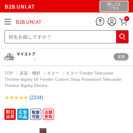
詳しくは
B2B.UNI.AT
こちら
0
B2B.UNI.AT
マイストア
変更
TOP
楽器・機材
ギター
ギター Fender Telecaster
Thinline bigsby b5 Fender Custom Shop Rosewood Telecaster
Thinline Bigsby Electric
(2234)